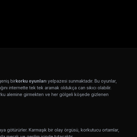
eniş bir
korku oyunları
yelpazesi sunmaktadır. Bu oyunlar,
nı internette tek tek aramak oldukça can sıkıcı olabilir.
 Korku alemine girmekten ve her gölgeli köşede gizlenen
nyaya götürürler. Karmaşık bir olay örgüsü, korkutucu ortamlar,
da merak ve gerilim içinde tutacaktır.