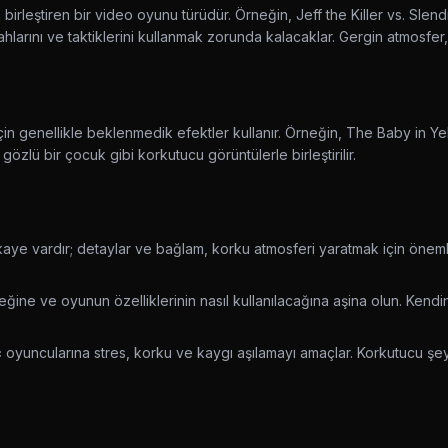
 birleştiren bir video oyunu türüdür. Örneğin, Jeff the Killer vs. Sle
ahlarını ve taktiklerini kullanmak zorunda kalacaklar. Gergin atmosfer
in genellikle beklenmedik efektler kullanır. Örneğin, The Baby in Y
özlü bir çocuk gibi korkutucu görüntülerle birleştirilir.
aye vardır; detaylar ve bağlam, korku atmosferi yaratmak için önemlid
eğine ve oyunun özelliklerinin nasıl kullanılacağına aşina olun. Kendi
c
oyuncularına stres, korku ve kaygı aşılamayı amaçlar. Korkutucu şey