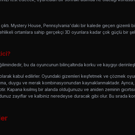
çıktı. Mystery House, Pennsylvania'daki bir kalede geçen gizemli bi
ehlikeli ortamlara sahip gerçekçi 3D oyunlara kadar çok güçlü bir şe
ici?
limindedir, bu da oyuncunun bilinçaltında korku ve kaygıyı derinleşti
olarak kabul edilirler. Oyundaki gizemleri keşfetmek ve çözmek oyunc
kuma, duygu ve merak kombinasyonundan kaynaklanmaktadır. Ayrıca, 
tir. Kapana kısılmış bir alanda olduğunuzu ve aniden zeminin gıcırtısın
dunuz zayıflar ve kalbiniz neredeyse duracak gibi olur. Bu sırada k
ler