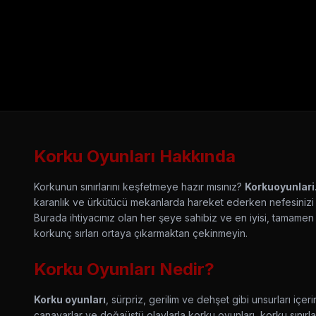
Korku Oyunları Hakkında
Korkunun sınırlarını keşfetmeye hazır mısınız?
Korkuoyunlar
karanlık ve ürkütücü mekanlarda hareket ederken nefesinizi ke
Burada ihtiyacınız olan her şeye sahibiz ve en iyisi, tamame
korkunç sırları ortaya çıkarmaktan çekinmeyin.
Korku Oyunları Nedir?
Korku oyunları
, sürpriz, gerilim ve dehşet gibi unsurları içe
canavarlar ve doğaüstü olaylarla korku oyunları, korku sınırl