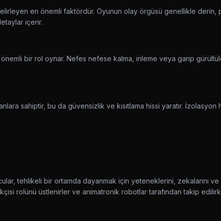
lirleyen en önemli faktördür. Oyunun olay örgüsü genellikle derin, psi
taylar içerir.
önemli bir rol oynar. Nefes nefese kalma, inleme veya garip gürültül
lara sahiptir, bu da güvensizlik ve kısıtlama hissi yaratır. İzolasyon hi
ar, tehlikeli bir ortamda dayanmak için yeteneklerini, zekalarını ve 
si rolünü üstlenirler ve animatronik robotlar tarafından takip edilirk