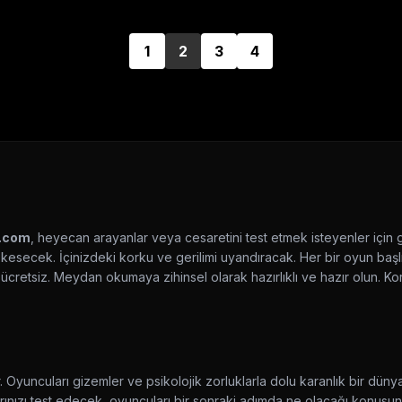
1
2
3
4
i.com
, heyecan arayanlar veya cesaretini test etmek isteyenler için g
secek. İçinizdeki korku ve gerilimi uyandıracak. Her bir oyun başlığı
n ücretsiz. Meydan okumaya zihinsel olarak hazırlıklı ve hazır olun.
rir. Oyuncuları gizemler ve psikolojik zorluklarla dolu karanlık bir dü
arınızı test edecek, oyuncuları bir sonraki adımda ne olacağı konusun