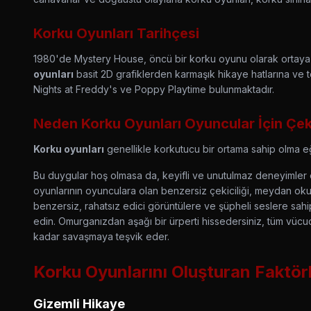
Korku Oyunları Tarihçesi
1980'de Mystery House, öncü bir korku oyunu olarak ortaya 
oyunları
basit 2D grafiklerden karmaşık hikaye hatlarına ve t
Nights at Freddy's
ve
Poppy Playtime
bulunmaktadır.
Neden Korku Oyunları Oyuncular İçin Çek
Korku oyunları
genellikle korkutucu bir ortama sahip olma eği
Bu duygular hoş olmasa da, keyifli ve unutulmaz deneyimler 
oyunlarının oyunculara olan benzersiz çekiciliği, meydan o
benzersiz, rahatsız edici görüntülere ve şüpheli seslere sahip
edin. Omurganızdan aşağı bir ürperti hissedersiniz, tüm vücu
kadar savaşmaya teşvik eder.
Korku Oyunlarını Oluşturan Faktör
Gizemli Hikaye