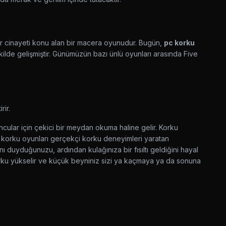
r cinayeti konu alan bir macera oyunudur. Bugün,
pc korku
kilde gelişmiştir. Günümüzün bazı ünlü oyunları arasında
Five
rir.
ular için çekici bir meydan okuma haline gelir. Korku
korku oyunları gerçekçi korku deneyimleri yaratan
ı duyduğunuzu, ardından kulağınıza bir fısıltı geldiğini hayal
orku yükselir ve küçük beyniniz sizi ya kaçmaya ya da sonuna