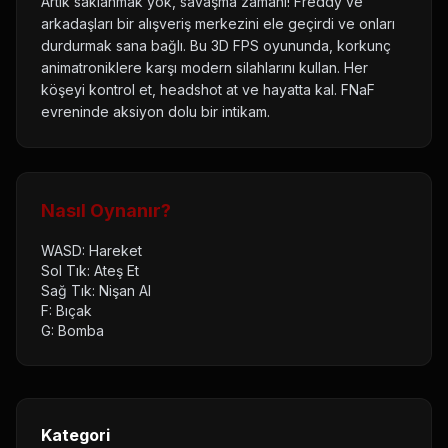
Artık saklanmak yok, savaşma zamanı! Freddy ve
arkadaşları bir alışveriş merkezini ele geçirdi ve onları
durdurmak sana bağlı. Bu 3D FPS oyununda, korkunç
animatroniklere karşı modern silahlarını kullan. Her
köşeyi kontrol et, headshot at ve hayatta kal. FNaF
evreninde aksiyon dolu bir intikam.
Nasıl Oynanır?
WASD: Hareket
Sol Tık: Ateş Et
Sağ Tık: Nişan Al
F: Bıçak
G: Bomba
Kategori