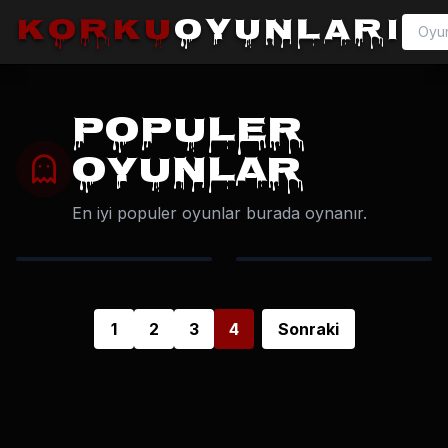
korku
oyunları
POPULER
OYUNLAR
En iyi
populer oyunlar
burada oynanır.
1
2
3
4
Sonraki