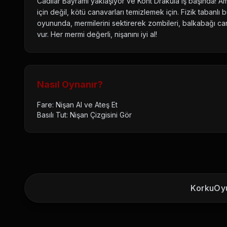
Cadılar Bayramı yaklaşıyor ve Kont Drakula iş başında! Am
için değil, kötü canavarları temizlemek için. Fizik tabanlı
oyununda, mermilerini sektirerek zombileri, balkabağı can
vur. Her mermi değerli, nişanını iyi al!
Nasıl Oynanır?
Fare: Nişan Al ve Ateş Et
Basılı Tut: Nişan Çizgisini Gör
KorkuOyu