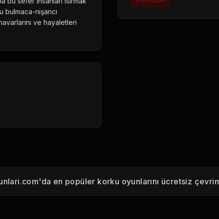
a bu sefer insanları ısırmak
POPÜLER
 bu bulmaca-nişancı
avarlarını ve hayaletleri
nlari.com'da en popüler korku oyunlarını ücretsiz çevrim