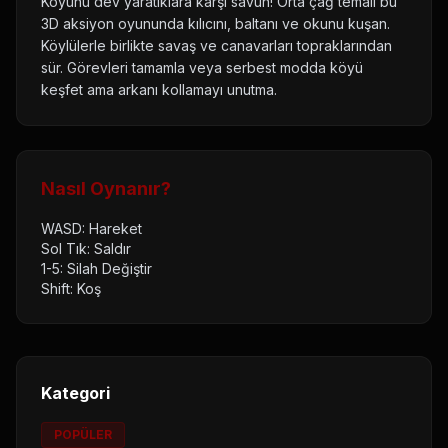
Köyünü dev yaratıklara karşı savun! Orta çağ temalı bu
3D aksiyon oyununda kılıcını, baltanı ve okunu kuşan.
Köylülerle birlikte savaş ve canavarları topraklarından
sür. Görevleri tamamla veya serbest modda köyü
keşfet ama arkanı kollamayı unutma.
Nasıl Oynanır?
WASD: Hareket
Sol Tık: Saldır
1-5: Silah Değiştir
Shift: Koş
Kategori
POPÜLER