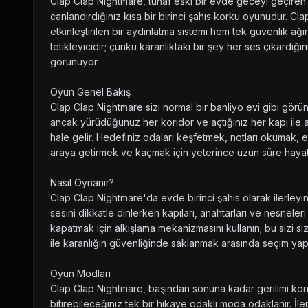
Clap Clap Nightmare, tuhaf eski bir evde geceyi geçiren b
canlandırdığınız kısa bir birinci şahıs korku oyunudur. Cl
etkinleştirilen bir aydınlatma sistemi hem tek güvenlik ağın
tetikleyicidir; çünkü karanlıktaki bir şey her ses çıkardığı
görünüyor.
Oyun Genel Bakış
Clap Clap Nightmare sizi normal bir banliyö evi gibi gör
ancak yürüdüğünüz her koridor ve açtığınız her kapı ile 
hale gelir. Hedefiniz odaları keşfetmek, notları okumak, ev
araya getirmek ve kaçmak için yeterince uzun süre hayatt
Nasıl Oynanır?
Clap Clap Nightmare'da evde birinci şahıs olarak ilerleyin
sesini dikkatle dinlerken kapıları, anahtarları ve nesneleri 
kapatmak için alkışlama mekanizmasını kullanın; bu sizi s
ile karanlığın güvenliğinde saklanmak arasında seçim yap
Oyun Modları
Clap Clap Nightmare, başından sonuna kadar gerilimi ko
bitirebileceğiniz tek bir hikaye odaklı moda odaklanır. İl