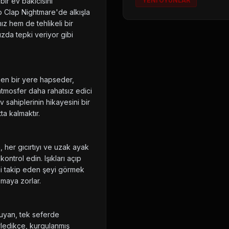
ir ev bakıcısını
YENİ OYUNLAR
ap Clap Nightmare'de alkışla
ız hem de tehlikeli bir
nızda tepki veriyor gibi
ünen bir yere hapseder,
atmosfer daha rahatsız edici
 sahiplerinin hikayesini bir
a kalmaktır.
, her gıcırtıyı ve uzak ayak
kontrol edin. Işıkları açıp
izi takip eden şeyi görmek
maya zorlar.
ruyan, tek seferde
erledikçe, kurgulanmış